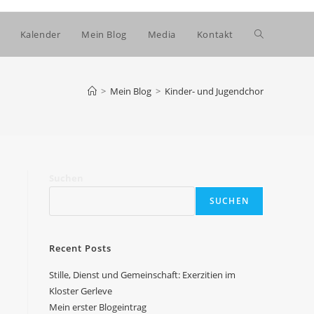
Website-
Kalender
Mein Blog
Media
Kontakt
Suche
>
Mein Blog
>
Kinder- und Jugendchor
umschalten
Suchen
SUCHEN
Recent Posts
Stille, Dienst und Gemeinschaft: Exerzitien im
Kloster Gerleve
Mein erster Blogeintrag