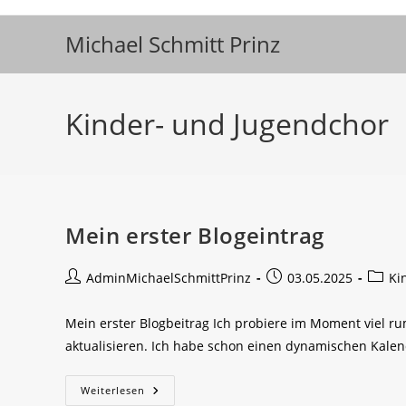
Zum
Inhalt
Michael Schmitt Prinz
springen
Kinder- und Jugendchor
Mein erster Blogeintrag
Beitrags-
Beitrag
Beitra
AdminMichaelSchmittPrinz
03.05.2025
Ki
Autor:
veröffentlicht:
Katego
Mein erster Blogbeitrag Ich probiere im Moment viel 
aktualisieren. Ich habe schon einen dynamischen Kalen
Mein
Weiterlesen
Erster