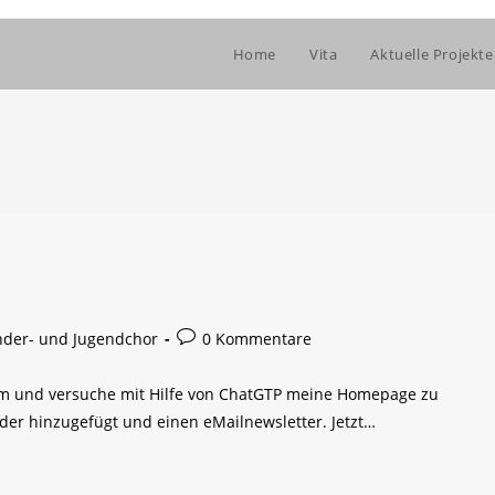
Home
Vita
Aktuelle Projekte
gs-
Beitrags-
nder- und Jugendchor
0 Kommentare
rie:
Kommentare:
rum und versuche mit Hilfe von ChatGTP meine Homepage zu
der hinzugefügt und einen eMailnewsletter. Jetzt…